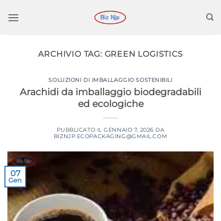
Salta
ai
contenuti
ARCHIVIO TAG:
GREEN LOGISTICS
SOLUZIONI DI IMBALLAGGIO SOSTENIBILI
Arachidi da imballaggio biodegradabili
ed ecologiche
PUBBLICATO IL
GENNAIO 7, 2026
DA
BIZNJP.ECOPACKAGING@GMAIL.COM
07
Gen