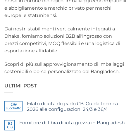
borse in cotone biologico, imballaggi ecocompatibili
e abbigliamento a marchio privato per marchi
europei e statunitensi.
Dai nostri stabilimenti verticalmente integrati a
Dhaka, forniamo soluzioni B2B all'ingrosso con
prezzi competitivi, MOQ flessibili e una logistica di
esportazione affidabile.
Scopri di più sull'approvvigionamento di imballaggi
sostenibili e borse personalizzate dal Bangladesh.
ULTIMI POST
Filato di iuta di grado CB: Guida tecnica
09
Lucchetto
2026 alle configurazioni 24/3 e 36/4
Nessun
commento
Fornitore di fibra di iuta grezza in Bangladesh
su
10
CB
Giu
Nessun
Grade