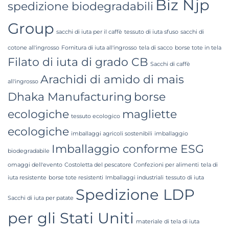
Biz Njp
Bangladesh
spedizione biodegradabili
Group
sacchi di iuta per il caffè
tessuto di iuta sfuso
sacchi di
cotone all'ingrosso
Fornitura di iuta all'ingrosso
tela di sacco
borse tote in tela
Filato di iuta di grado CB
Sacchi di caffè
Arachidi di amido di mais
all'ingrosso
Dhaka Manufacturing
borse
ecologiche
magliette
tessuto ecologico
ecologiche
imballaggi agricoli sostenibili
imballaggio
Imballaggio conforme ESG
biodegradabile
omaggi dell'evento
Costoletta del pescatore
Confezioni per alimenti
tela di
iuta resistente
borse tote resistenti
Imballaggi industriali
tessuto di iuta
Spedizione LDP
Sacchi di iuta per patate
per gli Stati Uniti
materiale di tela di iuta