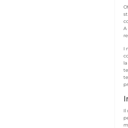
Of
st
co
A 
re
I 
co
la
t
te
p
I
I
pe
ma