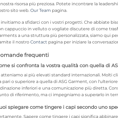
 nostra risorsa più preziosa. Potete incontrare la leaders
ostro sito web.
Our Team
pagina.
 invitiamo a sfidarci con i vostri progetti. Che abbiate b
n cappuccio in velluto o vogliate discutere di come tras
rments a una struttura più personalizzata, siamo qui per
amite il nostro
Contact
pagina per iniziare la conversazio
omande frequenti
ome si confronta la vostra qualità con quella di 
 atteniamo ai più elevati standard internazionali. Molti cl
a pari o superiore a quella di ASG Garment, con l'ulterior
rdinazione inferiori e una comunicazione più diretta. 
nto di riferimento, ma ci impegniamo a superarlo in termin
uoi spiegare come tingere i capi secondo uno spe
rtamente. Sapere come tingere i capi significa abbinare 