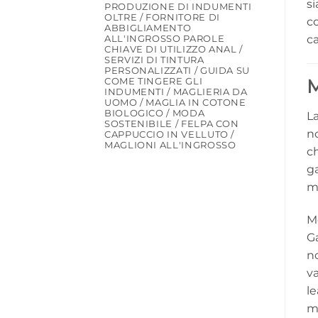
si
PRODUZIONE DI INDUMENTI
OLTRE / FORNITORE DI
co
ABBIGLIAMENTO
ca
ALL'INGROSSO PAROLE
CHIAVE DI UTILIZZO ANAL /
SERVIZI DI TINTURA
PERSONALIZZATI / GUIDA SU
M
COME TINGERE GLI
INDUMENTI / MAGLIERIA DA
UOMO / MAGLIA IN COTONE
BIOLOGICO / MODA
La
SOSTENIBILE / FELPA CON
no
CAPPUCCIO IN VELLUTO /
MAGLIONI ALL'INGROSSO
c
ga
mi
Mo
G
no
va
l
mo