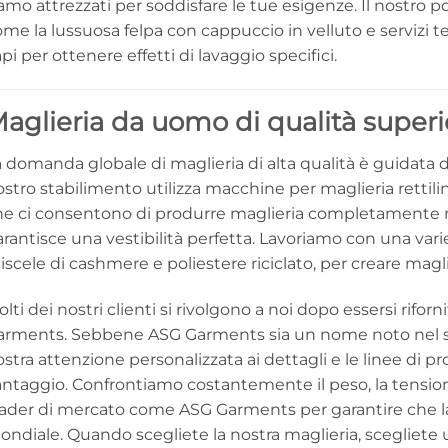
amo attrezzati per soddisfare le tue esigenze. Il nostro po
me la lussuosa felpa con cappuccio in velluto e servizi t
pi per ottenere effetti di lavaggio specifici.
aglieria da uomo di qualità superi
 domanda globale di maglieria di alta qualità è guidata da
stro stabilimento utilizza macchine per maglieria rettilin
he ci consentono di produrre maglieria completamente m
rantisce una vestibilità perfetta. Lavoriamo con una varietà
scele di cashmere e poliestere riciclato, per creare magli
lti dei nostri clienti si rivolgono a noi dopo essersi riforn
arments. Sebbene ASG Garments sia un nome noto nel setto
stra attenzione personalizzata ai dettagli e le linee di pr
ntaggio. Confrontiamo costantemente il peso, la tensione 
eader di mercato come ASG Garments per garantire che la 
ndiale. Quando scegliete la nostra maglieria, scegliete 