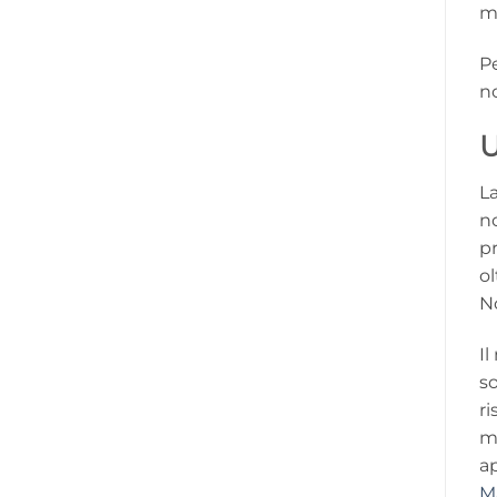
mi
Pe
no
U
La
no
pr
ol
No
I
so
ri
ma
ap
M