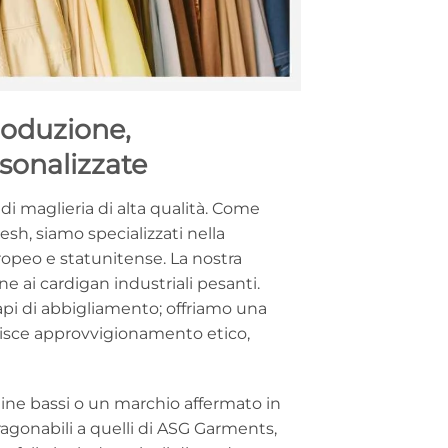
roduzione,
sonalizzate
di maglieria di alta qualità. Come
sh, siamo specializzati nella
ropeo e statunitense. La nostra
e ai cardigan industriali pesanti.
capi di abbigliamento; offriamo una
tisce approvvigionamento etico,
dine bassi o un marchio affermato in
ragonabili a quelli di ASG Garments,