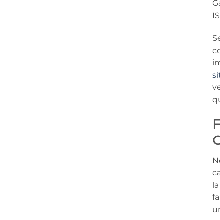
Ga
IS
Se
co
im
si
ve
qu
F
Ne
ca
la
fa
un