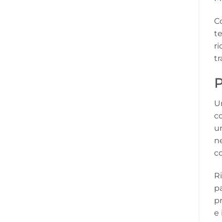
Co
te
ri
t
P
Un
co
un
ne
co
R
pa
p
e 