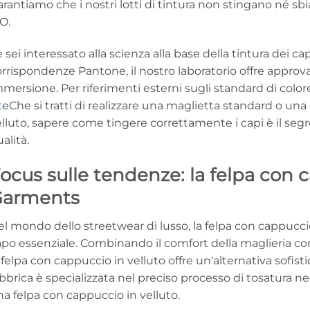
rantiamo che i nostri lotti di tintura non stingano né sb
O.
 sei interessato alla scienza alla base della tintura dei ca
rrispondenze Pantone, il nostro laboratorio offre approvaz
mersione. Per riferimenti esterni sugli standard di color
te
Che si tratti di realizzare una maglietta standard o un
lluto, sapere come tingere correttamente i capi è il segr
alità.
ocus sulle tendenze: la felpa con 
Garments
l mondo dello streetwear di lusso, la felpa con cappucci
po essenziale. Combinando il comfort della maglieria con
 felpa con cappuccio in velluto offre un'alternativa sofisti
bbrica è specializzata nel preciso processo di tosatura ne
a felpa con cappuccio in velluto.