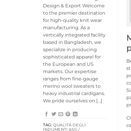
Design & Export Welcome
to the premier destination
for high-quality knit wear
manufacturing. As a
vertically integrated facility
M
based in Bangladesh, we
p
specialize in producing
sophisticated apparel for
Be
the European and US
s
markets. Our expertise
p
ranges from fine-gauge
co
merino wool sweaters to
Si
heavy industrial cardigans.
p
We pride ourselves on […]
p
Ch
ce
TAG:
QUALITÀ DEGLI
INDUMENTI ASG /