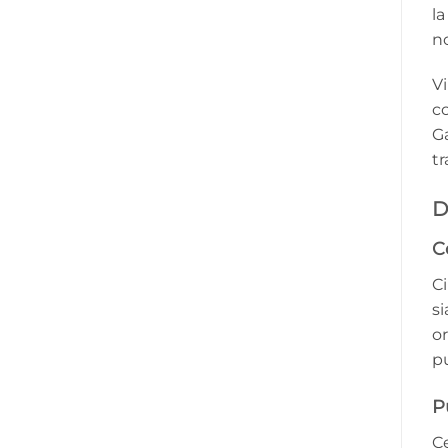
la
n
Vi
co
Ga
tr
D
C
Ci
si
o
pu
P
Ce