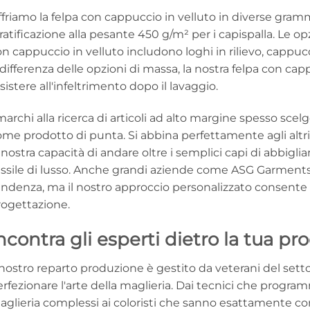
friamo la felpa con cappuccio in velluto in diverse gram
ratificazione alla pesante 450 g/m² per i capispalla. Le op
n cappuccio in velluto includono loghi in rilievo, cappucci
differenza delle opzioni di massa, la nostra felpa con cap
sistere all'infeltrimento dopo il lavaggio.
marchi alla ricerca di articoli ad alto margine spesso scel
me prodotto di punta. Si abbina perfettamente agli altri n
 nostra capacità di andare oltre i semplici capi di abbig
essile di lusso. Anche grandi aziende come ASG Garments 
ndenza, ma il nostro approccio personalizzato consente u
rogettazione.
ncontra gli esperti dietro la tua p
l nostro reparto produzione è gestito da veterani del se
rfezionare l'arte della maglieria. Dai tecnici che progr
glieria complessi ai coloristi che sanno esattamente com