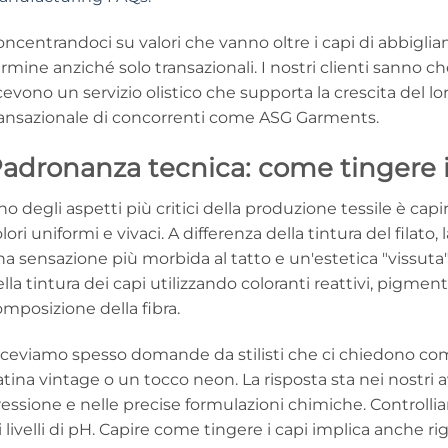
ncentrandoci su valori che vanno oltre i capi di abbigli
rmine anziché solo transazionali. I nostri clienti sanno 
cevono un servizio olistico che supporta la crescita del lo
ransazionale di concorrenti come ASG Garments.
adronanza tecnica: come tingere i
o degli aspetti più critici della produzione tessile è cap
lori uniformi e vivaci. A differenza della tintura del filato
a sensazione più morbida al tatto e un'estetica "vissuta" 
lla tintura dei capi utilizzando coloranti reattivi, pigment
mposizione della fibra.
iceviamo spesso domande da stilisti che ci chiedono com
tina vintage o un tocco neon. La risposta sta nei nostri a
ressione e nelle precise formulazioni chimiche. Control
i livelli di pH. Capire come tingere i capi implica anche rig