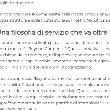
gliori del settore.
r comprendere la complessità della nostra produzione, vi
stra struttura e sulla nostra storia sul nostro
About Us
pa
na filosofia di servizio che va oltr
 produzione non si limita più alla cucitura di tessuti; si tr
stro motto è "Beyond Garments". Questa iniziativa ci con
evisione delle tendenze, nell'approvvigionamento dei fil
tre i semplici capi di abbigliamento ci permette di agir
n ci limitiamo a ricevere ordini: li ottimizziamo.
l nostro approccio "Beyond Garments" comprende anche 
stenibilità. Garantiamo che le persone che realizzano i vos
spettosi del commercio equo e solidale. Questa posizion
rchio oltre i semplici capi di abbigliamento, nel regno de
profondimento sulle nostre pratiche di sostenibilità, visi
anufacturing FAQs
.