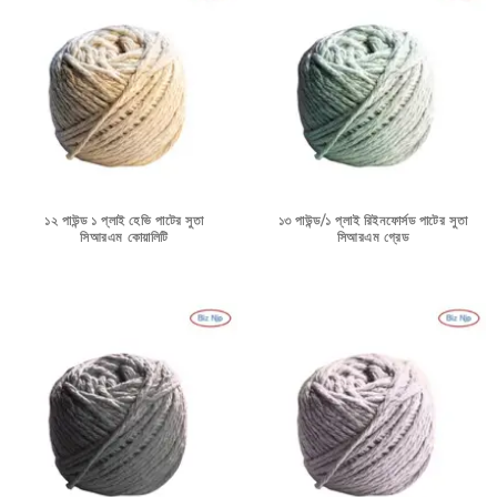
১২ পাউন্ড ১ প্লাই হেভি পাটের সুতা
১৩ পাউন্ড/১ প্লাই রিইনফোর্সড পাটের সুতা
সিআরএম কোয়ালিটি
সিআরএম গ্রেড