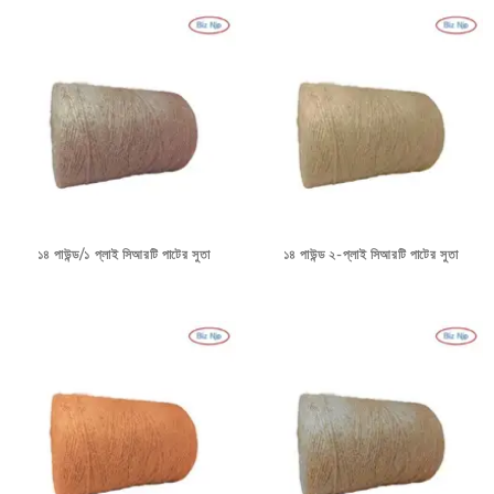
১৪ পাউন্ড/১ প্লাই সিআরটি পাটের সুতা
১৪ পাউন্ড ২-প্লাই সিআরটি পাটের সুতা