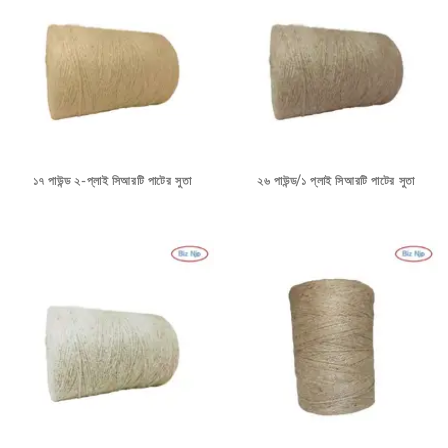
১৭ পাউন্ড ২-প্লাই সিআরটি পাটের সুতা
২৬ পাউন্ড/১ প্লাই সিআরটি পাটের সুতা