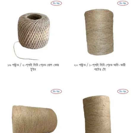
১৬ পাউন্ড / ২-প্লাই সিবি গ্রেড রোপ কোর
২০ পাউন্ড / ১-প্লাই সিবি গ্রেড অতি-ভারী
টুইন
পাটের টো