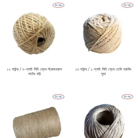
১২ পাউন্ড / ৩-প্লাই সিবি গ্রেড স্ট্রাকচারাল
১৩ পাউন্ড / ১-প্লাই সিবি গ্রেড হেভি স্যাকিং
পাটের দড়ি
সুতা