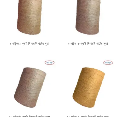
৯ পাউন্ড/১ প্লাই সিআরটি পাটের সুতা
৯ পাউন্ড ২-প্লাই সিআরটি পাটের সুতা