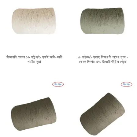
সিআরপি মানের ১৬ পাউন্ড/১ প্লাই অতি-ভারী
১৮ পাউন্ড/১ প্লাই সিআরপি পাটের সুতা -
পাটের সুতা
কেবল ফিলার এবং জিওটেক্সটাইল গ্রেড