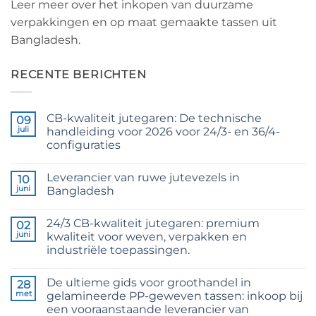
Leer meer over het inkopen van duurzame
verpakkingen en op maat gemaakte tassen uit
Bangladesh.
RECENTE BERICHTEN
CB-kwaliteit jutegaren: De technische
09
juli
handleiding voor 2026 voor 24/3- en 36/4-
configuraties
Geen
reacties
Leverancier van ruwe jutevezels in
op
10
CB
juni
Bangladesh
Grade
Jute
Geen
Yarn:
reacties
24/3 CB-kwaliteit jutegaren: premium
The
op
02
Technical
Raw
juni
kwaliteit voor weven, verpakken en
2026
Jute
industriële toepassingen.
Guide
Fibre
to
Supplier
Geen
24/3
Bangladesh
reacties
and
De ultieme gids voor groothandel in
op
28
36/4
24/3
met
gelamineerde PP-geweven tassen: inkoop bij
Configurations
CB
een vooraanstaande leverancier van
Grade