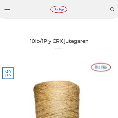
Ga
naar
inhoud
10lb/1Ply CRX jutegaren
04
jan