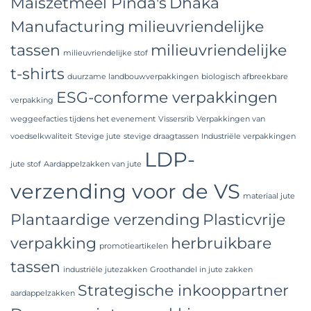
Maïszetmeel Pinda's
Dhaka
Manufacturing
milieuvriendelijke
tassen
milieuvriendelijke
milieuvriendelijke stof
t-shirts
duurzame landbouwverpakkingen
biologisch afbreekbare
ESG-conforme verpakkingen
verpakking
weggeefacties tijdens het evenement
Vissersrib
Verpakkingen van
voedselkwaliteit
Stevige jute
stevige draagtassen
Industriële verpakkingen
LDP-
jute stof
Aardappelzakken van jute
verzending voor de VS
materiaal jute
Plantaardige verzending
Plasticvrije
verpakking
herbruikbare
promotieartikelen
tassen
industriële jutezakken
Groothandel in jute zakken
Strategische inkooppartner
aardappelzakken