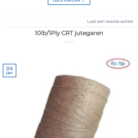
LEES VERDER
→
Laat een reactie achter
10lb/1Ply CRT jutegaren
04
jan