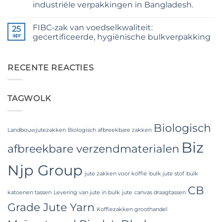
Jute
industriële verpakkingen in Bangladesh.
Yarn:
Premium
Geen
Quality
reacties
FIBC-zak van voedselkwaliteit:
op
25
for
The
Weaving,
apr
gecertificeerde, hygiënische bulkverpakking
Ultimate
Packaging
Guide
and
Geen
to
Industrial
reacties
Laminated
op
Applications
PP
Food
RECENTE REACTIES
Woven
Grade
Bags
FIBC
Wholesale:
Bag:
Sourcing
Certified
TAGWOLK
from
High-
a
Hygiene
Premier
Bulk
Industrial
Packaging
Packaging
Biologisch
Supplier
Landbouwjutezakken
Biologisch afbreekbare zakken
in
Biz
Bangladesh
afbreekbare verzendmaterialen
Njp Group
jute zakken voor koffie
bulk jute stof
bulk
CB
katoenen tassen
Levering van jute in bulk
jute
canvas draagtassen
Grade Jute Yarn
Koffiezakken groothandel