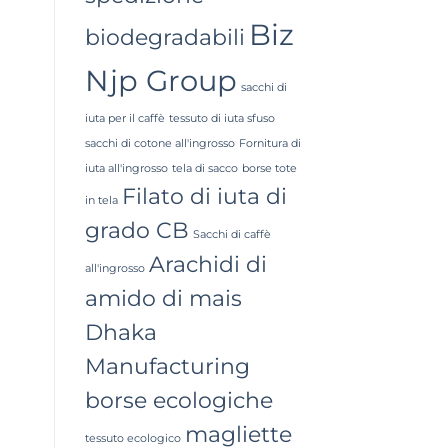
Biz
biodegradabili
Njp Group
sacchi di
iuta per il caffè
tessuto di iuta sfuso
sacchi di cotone all'ingrosso
Fornitura di
iuta all'ingrosso
tela di sacco
borse tote
Filato di iuta di
in tela
grado CB
Sacchi di caffè
Arachidi di
all'ingrosso
amido di mais
Dhaka
Manufacturing
borse ecologiche
magliette
tessuto ecologico