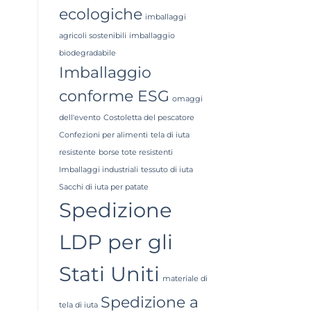
ecologiche
imballaggi
agricoli sostenibili
imballaggio
biodegradabile
Imballaggio
conforme ESG
omaggi
dell'evento
Costoletta del pescatore
Confezioni per alimenti
tela di iuta
resistente
borse tote resistenti
Imballaggi industriali
tessuto di iuta
Sacchi di iuta per patate
Spedizione
LDP per gli
Stati Uniti
materiale di
Spedizione a
tela di iuta