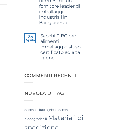
rifornirsi da un
for
fornitore leader di
Weaving,
Packaging
imballaggi
and
industriali in
Industrial
Applications
Bangladesh.
Nessun
commento
Sacchi FIBC per
su
25
The
Aprile
alimenti:
Ultimate
imballaggio sfuso
Guide
to
certificato ad alta
Laminated
igiene
PP
Woven
Nessun
Bags
commento
Wholesale:
su
Sourcing
Food
COMMENTI RECENTI
from
Grade
a
FIBC
Premier
Bag:
Industrial
Certified
Packaging
NUVOLA DI TAG
High-
Supplier
Hygiene
in
Bulk
Bangladesh
Packaging
Sacchi di iuta agricoli
Sacchi
Materiali di
biodegradabili
spedizione