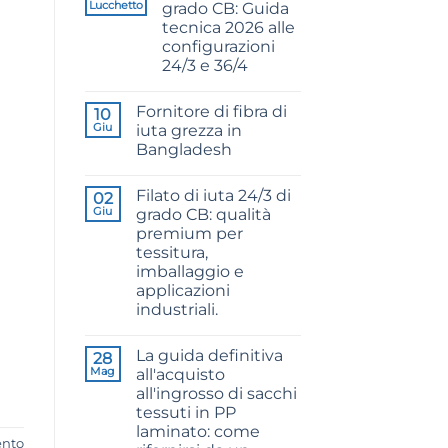
Lucchetto
grado CB: Guida
tecnica 2026 alle
configurazioni
24/3 e 36/4
Nessun
commento
Fornitore di fibra di
su
10
CB
Giu
iuta grezza in
Grade
Bangladesh
Jute
Yarn:
Nessun
The
commento
Technical
Filato di iuta 24/3 di
su
02
2026
Raw
Giu
grado CB: qualità
Guide
Jute
to
premium per
Fibre
24/3
Supplier
tessitura,
and
Bangladesh
36/4
imballaggio e
Configurations
applicazioni
industriali.
Nessun
commento
La guida definitiva
su
28
24/3
Mag
all'acquisto
CB
all'ingrosso di sacchi
Grade
Jute
tessuti in PP
Yarn:
laminato: come
Premium
ento
Quality