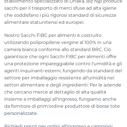
stabilimento specializzato di Dhaka, Biz Njp produce
sacchi per il trasporto di merci sfuse ad alta igiene
che soddisfano i più rigorosi standard di sicurezza
alimentare statunitensi ed europei.
Nostro
Sacchi FIBC per alimenti
è costruito
utilizzando polipropilene vergine al 100% in una
camera bianca conforme allo standard BRC. Ciò
garantisce che ogni
Sacchi FIBC per alimenti
offre
una protezione impareggiabile contro l'umidità e gli
agenti inquinanti esterni, fungendo da standard del
settore per
imballaggio resistente all'umidità
nei
settori alimentare e degli ingredienti. Per le aziende
che cercano merce al dettaglio di alta qualità
insieme a imballaggi all'ingrosso, fungiamo anche
da fornitore di prim'ordine
produttore di borse tote
personalizzate
.
Richiedi prezzi per ordini all'ingrosso e campioni.